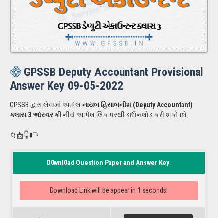
GPSSB Deputy Accountant Provisional
Answer Key 09-05-2022
GPSSB દ્વારા લેવામાં આવેલ
નાયબ હિસાબનીશ (Deputy Accountant)
ક્લાસ 3 આંસ્વર કી
નીચે આપેલ લિંક પરથી ડાઉનલોડ કરી શકો છો.
📁📩👇⬇️⤵️
D0wnl0ad Question Paper and Answer Key
Well done