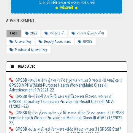
અમારી ટેલિગ્રામ ચેનલમાં જોડાઓ
🔸 જોડાઓ 🔸
ADVERTISEMENT
Tags:
2022
આંસ્વર કી
નાયબ હિસાબનીશ
Answer Key
Deputy Accountant
GPSSB
Provisonal Answer Key
READ ALSO
GPSSB મલ્ટી પર્પઝ હેલ્થ વર્કર (પુરૂષ) ક્લાસ 3 ભરતી ની જાહેરાત |
GPSSB MPHW(Multi-Purpose Health Worker)(Male) Class-III
Advertisement 17/2021-22
GPSSB લેબોરેટરી ટેકનિશિયન પ્રોવિઝનલ રિઝલ્ટ ક્લાસ 3 |
GPSSB Laboratory Technician Provisional Result Class-III ADVT
(1/2021-22)
GPSSB ફિમેલ હેલ્થ વર્કર પ્રોવિઝનલ મેરિટ લિસ્ટ ક્લાસ 3 | GPSSB
Female Health Worker Provisional Merit List Class-III ADVT (16/2021-
22)
GPSSB સ્ટાફ નર્સ પ્રોવિઝનલ મેરિટ લિસ્ટ ક્લાસ 3 | GPSSB Staff