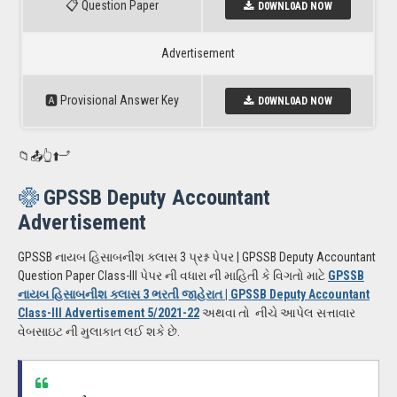
📋 Question Paper
D0WNL0AD NOW
Advertisement
🅰️ Provisional Answer Key
D0WNL0AD NOW
📁📤👆⬆️⤴️
GPSSB Deputy Accountant
Advertisement
GPSSB નાયબ હિસાબનીશ ક્લાસ 3 પ્રશ્ન પેપર | GPSSB Deputy Accountant
Question Paper Class-III પેપર ની વધારા ની માહિતી કે વિગતો માટે
GPSSB
નાયબ હિસાબનીશ ક્લાસ 3 ભરતી જાહેરાત | GPSSB Deputy Accountant
Class-III Advertisement 5/2021-22
અથવા તો નીચે આપેલ સત્તાવાર
વેબસાઇટ ની મુલાકાત લઈ શકે છે.