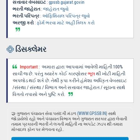
સત્તાવાર વેબસાઇટ
:
gpssb.gujarat.gov.in
ભરતી જાહેરાત
:
જાહેરાત જુવો
ભરતી પરિપત્ર
:
ઑફિશિયલ પરિપત્ર જુવો
અરજી કરો
:
ફોર્મ ભરવા માટે અહીં ક્લિક કરો
ડિસક્લેમર
Important
: અમારા દ્વારા આપવામાં આવેલી માહિતી 100%
સાચી જ છે. પરંતુ ક્યારેક કોઈ કારણોસર
ભૂલ
થી ખોટી માહિતી
અપલોડ થઈ શકે છે. તેથી કૃપા કરીને હંમેશા અધિકૃત વેબસાઇટ
/સંસ્થા / સંસ્થા / વિભાગ અને સત્તાવાર જાહેરાત / સૂચના સાથે
વિગતો તપાસો અને પુષ્ટિ કરો.
🤝 ગુજરાત પંચાયત સેવા પસંદગી મંડળ
(WWW.GPSSB.IN)
સાથે
જોડાયેલો રહો અને પંચાયત વિભાગ અને ગુજરાત સરકાર દ્વારા લેવાતી
તમામ પ્રકારની ભરતી ને લગતી માહિતી ના અપડેટ ઝડપ થી તમારા
મોબાઇલ ફોન પર મેળવતા રહો..