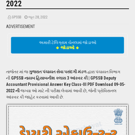
2022
GPSSB
જૂન 28, 2022
ADVERTISEMENT
અમારી ટેલિગ્રામ ચેનલમાં જોડાઓ
🔸 જોડાઓ 🔸
તાજેતર માં જ
ગુજરાત પંચાયત સેવા પસંદગી મંડળ
દ્વારા પંચાયત વિભાગ
ની
GPSSB નાયબ હિસાબનીશ ક્લાસ 3 આંસ્વર કી | GPSSB Deputy
Accountant Provisional Answer Key Class-III PDF Download 09-05-
2022 ની
જગ્યા ઓ માટે ની પરીક્ષા લેવામાં આવી છે, જેની પ્રોવિસનલ
આંસ્વર કી જાહેર કરવામાં આવી છે.