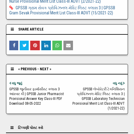
Nurse Provisional Merit List Class-III ADVT (2/2021-22)
GPSSB ગ્રામ સેવક પ્રોવિઝનલ મેરિટ લિસ્ટ ક્લાસ 3 | GPSSB
Gram Sevak Provisional Merit List Class-III ADVT (15/2021-22)
SHARE ARTICLE
Face
Twitt
.
.
.
.
book
er
« PREVIOUS - NEXT »
વધુ જૂનું
વધુ નવું
GPSSB જુનીયર ફાર્માસીસ્ટ ક્લાસ 3
GPSSB લેબોરેટરી ટેકનિશિયન
આંસ્વર કી | GPSSB Junior Pharmacist
પ્રોવિઝનલ મેરિટ લિસ્ટ ક્લાસ 3 |
Provisional Answer Key Class-III PDF
GPSSB Laboratory Technician
Download 08-05-2022
Provisional Merit List Class-III ADVT
(1/2021-22)
ટિપ્પણી પોસ્ટ કરો